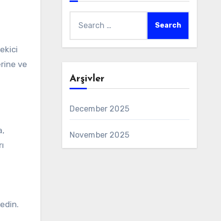
Search
for:
ekici
erine ve
Arşivler
December 2025
a,
November 2025
ı
 edin.