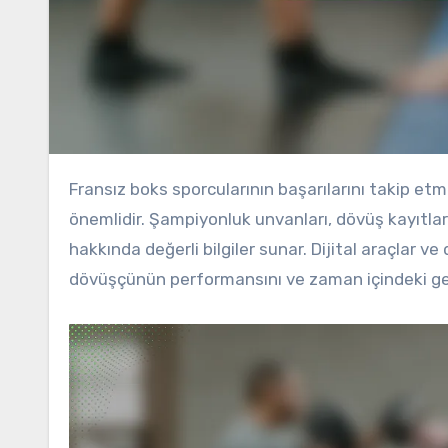
Fransız boks sporcularının başarılarını takip etmek, kariyer ilerlemelerini ve spordaki etkilerini anlamak için
önemlidir. Şampiyonluk unvanları, dövüş kayıtları
hakkında değerli bilgiler sunar. Dijital araçlar ve 
dövüşçünün performansını ve zaman içindeki geli