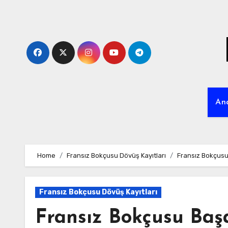
Skip
to
content
An
Home
Fransız Bokçusu Dövüş Kayıtları
Fransız Bokçusu 
Fransız Bokçusu Dövüş Kayıtları
Fransız Bokçusu Başa