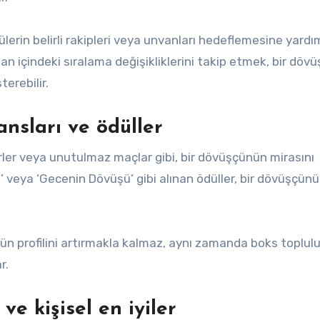
lerin belirli rakipleri veya unvanları hedeflemesine yardı
Zaman içindeki sıralama değişikliklerini takip etmek, bir dö
erebilir.
nsları ve ödüller
rler veya unutulmaz maçlar gibi, bir dövüşçünün mirasını
ü’ veya ‘Gecenin Dövüşü’ gibi alınan ödüller, bir dövüşçün
ün profilini artırmakla kalmaz, aynı zamanda boks toplu
r.
e kişisel en iyiler