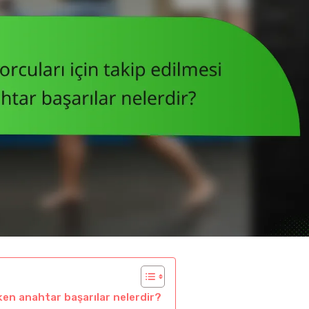
ken anahtar başarılar nelerdir?