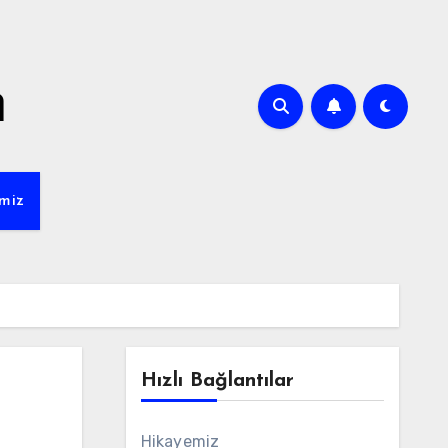
m
miz
Hızlı Bağlantılar
n
Hikayemiz