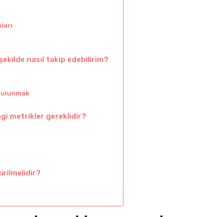
ları
 şekilde nasıl takip edebilirim?
 bulunmak
i metrikler gereklidir?
rilmelidir?