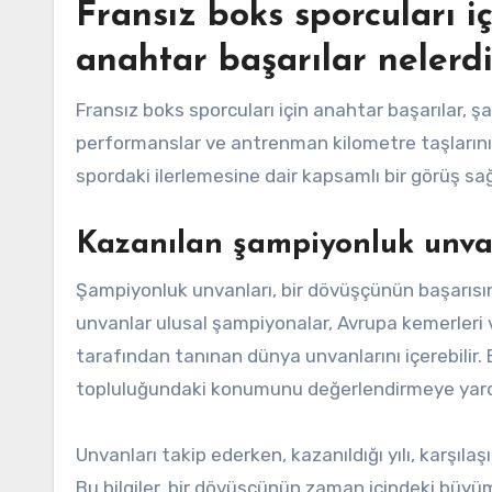
Fransız boks sporcuları i
anahtar başarılar nelerdi
Fransız boks sporcuları için anahtar başarılar, şa
performanslar ve antrenman kilometre taşlarını i
spordaki ilerlemesine dair kapsamlı bir görüş sağ
Kazanılan şampiyonluk unva
Şampiyonluk unvanları, bir dövüşçünün başarısını
unvanlar ulusal şampiyonalar, Avrupa kemerleri
tarafından tanınan dünya unvanlarını içerebilir
topluluğundaki konumunu değerlendirmeye yardı
Unvanları takip ederken, kazanıldığı yılı, karşıla
Bu bilgiler, bir dövüşçünün zaman içindeki büyü