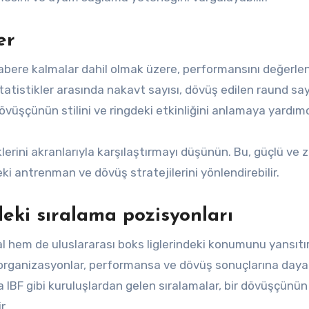
er
rabere kalmalar dahil olmak üzere, performansını değerl
statistikler arasında nakavt sayısı, dövüş edilen raund say
dövüşçünün stilini ve ringdeki etkinliğini anlamaya yardımcı
klerini akranlarıyla karşılaştırmayı düşünün. Bu, güçlü ve z
eki antrenman ve dövüş stratejilerini yönlendirebilir.
deki sıralama pozisyonları
l hem de uluslararası boks liglerindeki konumunu yansıtır
 organizasyonlar, performansa ve dövüş sonuçlarına dayal
a IBF gibi kuruluşlardan gelen sıralamalar, bir dövüşçünün
r.