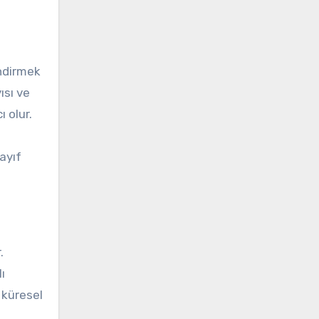
endirmek
ısı ve
 olur.
ayıf
.
ı
 küresel