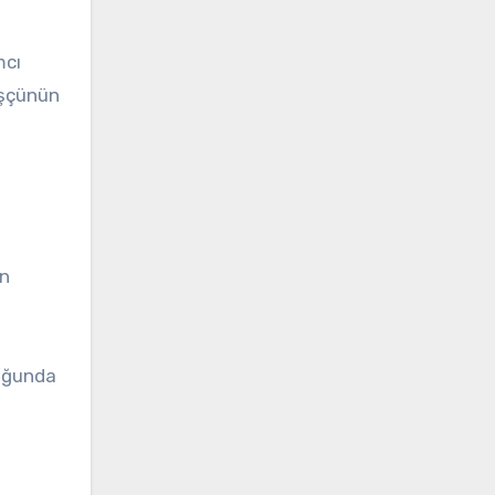
mcı
vüşçünün
ün
luğunda