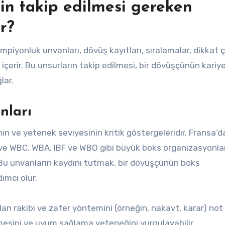
çin takip edilmesi gereken
r?
mpiyonluk unvanları, dövüş kayıtları, sıralamalar, dikkat ç
çerir. Bu unsurların takip edilmesi, bir dövüşçünün kariy
lar.
nları
n ve yetenek seviyesinin kritik göstergeleridir. Fransa’d
 ve WBC, WBA, IBF ve WBO gibi büyük boks organizasyonlar
. Bu unvanların kaydını tutmak, bir dövüşçünün boks
mcı olur.
şılan rakibi ve zafer yöntemini (örneğin, nakavt, karar) not
mesini ve uyum sağlama yeteneğini vurgulayabilir.