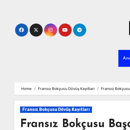
Skip
to
content
An
Home
Fransız Bokçusu Dövüş Kayıtları
Fransız Bokçusu 
Fransız Bokçusu Dövüş Kayıtları
Fransız Bokçusu Başa