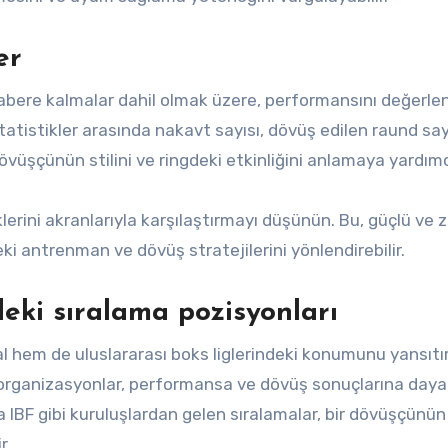
er
rabere kalmalar dahil olmak üzere, performansını değerl
statistikler arasında nakavt sayısı, dövüş edilen raund say
dövüşçünün stilini ve ringdeki etkinliğini anlamaya yardımcı
klerini akranlarıyla karşılaştırmayı düşünün. Bu, güçlü ve z
eki antrenman ve dövüş stratejilerini yönlendirebilir.
deki sıralama pozisyonları
l hem de uluslararası boks liglerindeki konumunu yansıtır
 organizasyonlar, performansa ve dövüş sonuçlarına dayal
a IBF gibi kuruluşlardan gelen sıralamalar, bir dövüşçünün
r.