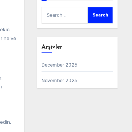
Search
for:
ekici
erine ve
Arşivler
December 2025
a,
November 2025
ı
 edin.