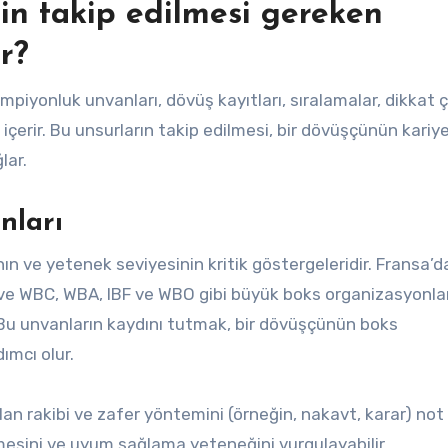
çin takip edilmesi gereken
r?
mpiyonluk unvanları, dövüş kayıtları, sıralamalar, dikkat ç
çerir. Bu unsurların takip edilmesi, bir dövüşçünün kariy
lar.
nları
n ve yetenek seviyesinin kritik göstergeleridir. Fransa’d
 ve WBC, WBA, IBF ve WBO gibi büyük boks organizasyonlar
. Bu unvanların kaydını tutmak, bir dövüşçünün boks
mcı olur.
şılan rakibi ve zafer yöntemini (örneğin, nakavt, karar) not
mesini ve uyum sağlama yeteneğini vurgulayabilir.