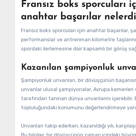
Fransız boks sporcuları i
anahtar başarılar nelerdi
Fransız boks sporcuları için anahtar başarılar, şa
performanslar ve antrenman kilometre taşlarını i
spordaki ilerlemesine dair kapsamlı bir görüş sağ
Kazanılan şampiyonluk unva
Şampiyonluk unvanları, bir dövüşçünün başarısını
unvanlar ulusal şampiyonalar, Avrupa kemerleri
tarafından tanınan dünya unvanlarını içerebilir
topluluğundaki konumunu değerlendirmeye yardı
Unvanları takip ederken, kazanıldığı yılı, karşıla
Bu bilgiler, bir dövüşçünün zaman içindeki büyü