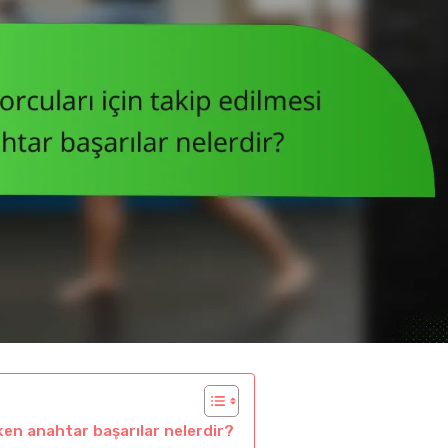
ken anahtar başarılar nelerdir?