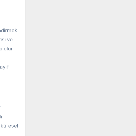
endirmek
ısı ve
 olur.
ayıf
.
ı
 küresel