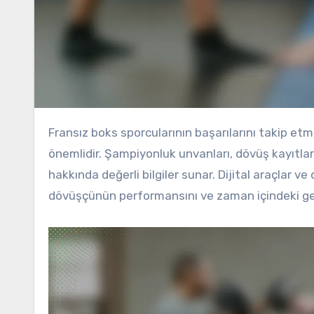
Fransız boks sporcularının başarılarını takip etmek, kariyer ilerlemelerini ve spordaki etkilerini anlamak için
önemlidir. Şampiyonluk unvanları, dövüş kayıtları
hakkında değerli bilgiler sunar. Dijital araçlar ve 
dövüşçünün performansını ve zaman içindeki geli