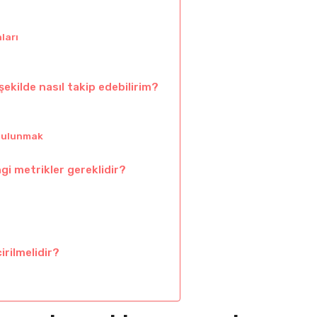
ları
 şekilde nasıl takip edebilirim?
 bulunmak
i metrikler gereklidir?
rilmelidir?