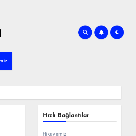
m
miz
Hızlı Bağlantılar
n
Hikayemiz