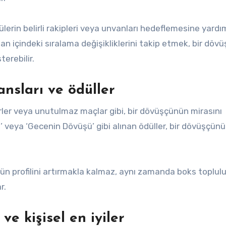
lerin belirli rakipleri veya unvanları hedeflemesine yardı
Zaman içindeki sıralama değişikliklerini takip etmek, bir dö
erebilir.
nsları ve ödüller
rler veya unutulmaz maçlar gibi, bir dövüşçünün mirasını
ü’ veya ‘Gecenin Dövüşü’ gibi alınan ödüller, bir dövüşçün
ün profilini artırmakla kalmaz, aynı zamanda boks toplu
r.
e kişisel en iyiler