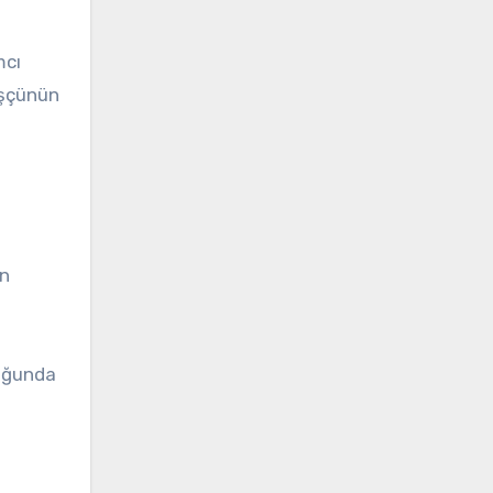
mcı
vüşçünün
ün
luğunda