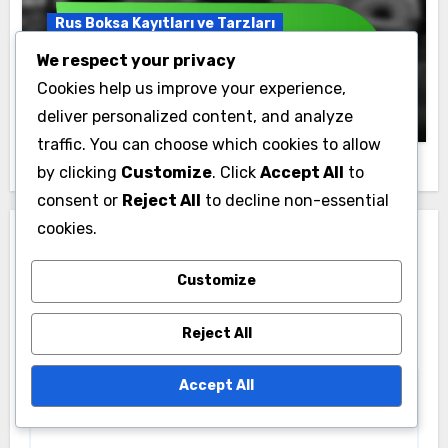
Rus Boksa Kayıtları ve Tarzları
We respect your privacy
En İyi Rus Bok Şampiyonları ve Eşsiz
Dövüş Stilileri
Cookies help us improve your experience,
Jenna Brooks
12/11/2025
deliver personalized content, and analyze
traffic. You can choose which cookies to allow
by clicking
Customize
. Click
Accept All
to
consent or
Reject All
to decline non-essential
cookies.
Leave a Reply
Customize
Your email address will not be published.
Required
fields are marked
*
Reject All
Comment
*
Accept All