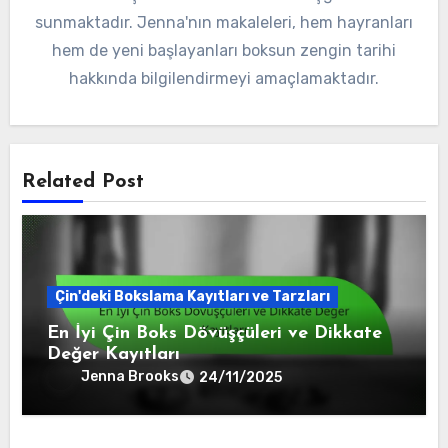
sunmaktadır. Jenna'nın makaleleri, hem hayranları
hem de yeni başlayanları boksun zengin tarihi
hakkında bilgilendirmeyi amaçlamaktadır.
Related Post
Çin'deki Bokslama Kayıtları ve Tarzları
En İyi Çin Boks Dövüşçüleri ve Dikkate
Değer Kayıtları
Jenna Brooks
24/11/2025