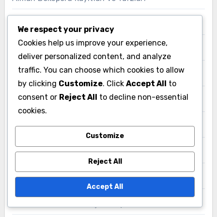
Bulgaristan Boksa Kayıtları ve Tarzları
We respect your privacy
Cookies help us improve your experience,
Çek Boks Dövüşçü Kayıtları
deliver personalized content, and analyze
traffic. You can choose which cookies to allow
Çin'deki Bokslama Kayıtları ve Tarzları
by clicking
Customize
. Click
Accept All
to
consent or
Reject All
to decline non-essential
Endonezyalı Bokçuların Profilleri
cookies.
Fransız Bokçusu Dövüş Kayıtları
Customize
Güney Kore Boksa Kayıtları ve Tarzları
Reject All
Hindistan Boksa Kayıtları ve Tarzları
Accept All
Hollanda'daki Boksa İlişkin Kayıtlar ve Tarzlar