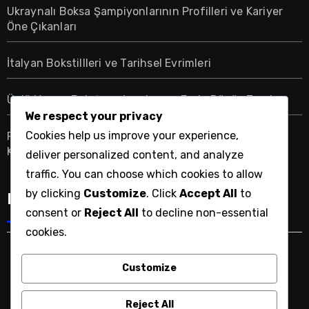
Ukraynalı Boksa Şampiyonlarının Profilleri ve Kariyer
Öne Çıkanları
İtalyan Bokstillleri ve Tarihsel Evrimleri
Ünlü Yunan Bok Şampiyonları ve Eşsiz Dövüş Tarzları
We respect your privacy
Cookies help us improve your experience,
Portekiz’deki Boksa İlişkin Kapsamlı Düzenlemeler
Kontrol Listesi
deliver personalized content, and analyze
traffic. You can choose which cookies to allow
by clicking
Customize
. Click
Accept All
to
Language
consent or
Reject All
to decline non-essential
cookies.
Customize
heimatparis.com
Reject All